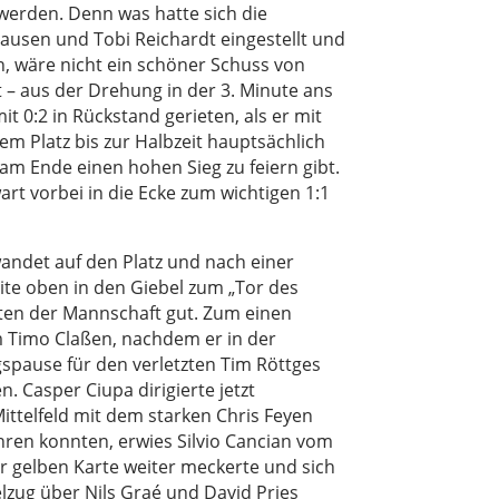
 werden. Denn was hatte sich die
usen und Tobi Reichardt eingestellt und
n, wäre nicht ein schöner Schuss von
st – aus der Drehung in der 3. Minute ans
t 0:2 in Rückstand gerieten, als er mit
m Platz bis zur Halbzeit hauptsächlich
am Ende einen hohen Sieg zu feiern gibt.
art vorbei in die Ecke zum wichtigen 1:1
andet auf den Platz und nach einer
eite oben in den Giebel zum „Tor des
taten der Mannschaft gut. Zum einen
am Timo Claßen, nachdem er in der
spause für den verletzten Tim Röttges
. Casper Ciupa dirigierte jetzt
ttelfeld mit dem starken Chris Feyen
ren konnten, erwies Silvio Cancian vom
er gelben Karte weiter meckerte und sich
lzug über Nils Graé und David Pries