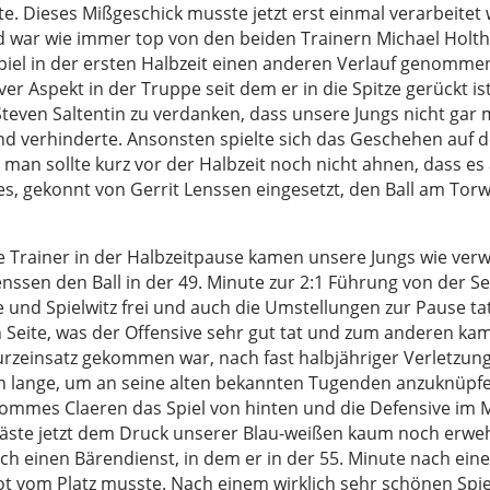
e. Dieses Mißgeschick musste jetzt erst einmal verarbeitet
war wie immer top von den beiden Trainern Michael Holtha
 Spiel in der ersten Halbzeit einen anderen Verlauf genomme
ver Aspekt in der Truppe seit dem er in die Spitze gerückt i
teven Saltentin zu verdanken, dass unsere Jungs nicht gar mi
d verhinderte. Ansonsten spielte sich das Geschehen auf de
an sollte kurz vor der Halbzeit noch nicht ahnen, dass es 
ies, gekonnt von Gerrit Lenssen eingesetzt, den Ball am Torw
 Trainer in der Halbzeitpause kamen unsere Jungs wie verw
enssen den Ball in der 49. Minute zur 2:1 Führung von der S
te und Spielwitz frei und auch die Umstellungen zur Pause 
ken Seite, was der Offensive sehr gut tat und zum anderen k
rzeinsatz gekommen war, nach fast halbjähriger Verletzung
ch lange, um an seine alten bekannten Tugenden anzuknüpfen
mes Claeren das Spiel von hinten und die Defensive im Mi
Gäste jetzt dem Druck unserer Blau-weißen kaum noch erweh
ch einen Bärendienst, in dem er in der 55. Minute nach ein
rot vom Platz musste. Nach einem wirklich sehr schönen Spie