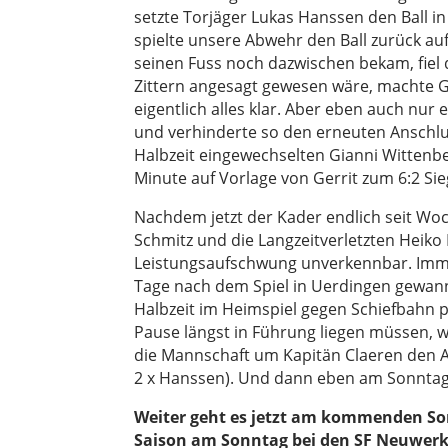
setzte Torjäger Lukas Hanssen den Ball i
spielte unsere Abwehr den Ball zurück auf
seinen Fuss noch dazwischen bekam, fiel d
Zittern angesagt gewesen wäre, machte Ge
eigentlich alles klar. Aber eben auch nur
und verhinderte so den erneuten Anschlu
Halbzeit eingewechselten Gianni Wittenber
Minute auf Vorlage von Gerrit zum 6:2 Sie
Nachdem jetzt der Kader endlich seit Woch
Schmitz und die Langzeitverletzten Heiko 
Leistungsaufschwung unverkennbar. Immer 
Tage nach dem Spiel in Uerdingen gewanne
Halbzeit im Heimspiel gegen Schiefbahn pa
Pause längst in Führung liegen müssen,
die Mannschaft um Kapitän Claeren den A
2 x Hanssen). Und dann eben am Sonntag 
Weiter geht es jetzt am kommenden Son
Saison am Sonntag bei den SF Neuwerk 