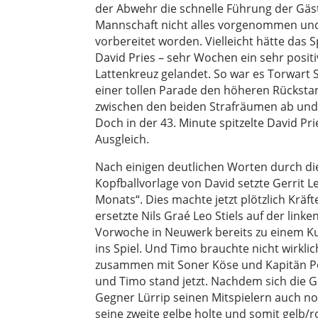
der Abwehr die schnelle Führung der Gäst
Mannschaft nicht alles vorgenommen und 
vorbereitet worden. Vielleicht hätte das
David Pries – sehr Wochen ein sehr positi
Lattenkreuz gelandet. So war es Torwart S
einer tollen Parade den höheren Rückstan
zwischen den beiden Strafräumen ab und m
Doch in der 43. Minute spitzelte David Pr
Ausgleich.
Nach einigen deutlichen Worten durch die
Kopfballvorlage von David setzte Gerrit L
Monats“. Dies machte jetzt plötzlich Kräf
ersetzte Nils Graé Leo Stiels auf der lin
Vorwoche in Neuwerk bereits zu einem Ku
ins Spiel. Und Timo brauchte nicht wirkli
zusammen mit Soner Köse und Kapitän Pom
und Timo stand jetzt. Nachdem sich die 
Gegner Lürrip seinen Mitspielern auch no
seine zweite gelbe holte und somit gelb/