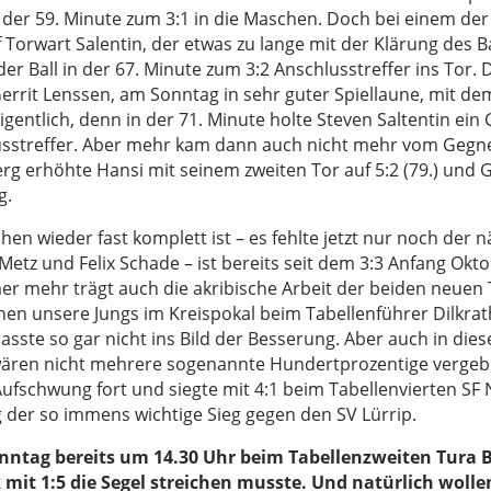
n der 59. Minute zum 3:1 in die Maschen. Doch bei einem de
 Torwart Salentin, der etwas zu lange mit der Klärung des 
er Ball in der 67. Minute zum 3:2 Anschlusstreffer ins Tor. 
rrit Lenssen, am Sonntag in sehr guter Spiellaune, mit dem
 eigentlich, denn in der 71. Minute holte Steven Saltentin 
sstreffer. Aber mehr kam dann auch nicht mehr vom Gegner
g erhöhte Hansi mit seinem zweiten Tor auf 5:2 (79.) und Gi
g.
en wieder fast komplett ist – es fehlte jetzt nur noch der 
Metz und Felix Schade – ist bereits seit dem 3:3 Anfang Okt
mehr trägt auch die akribische Arbeit der beiden neuen Tr
n unsere Jungs im Kreispokal beim Tabellenführer Dilkrath
sste so gar nicht ins Bild der Besserung. Aber auch in dies
 wären nicht mehrere sogenannte Hundertprozentige vergeb
ufschwung fort und siegte mit 4:1 beim Tabellenvierten SF
der so immens wichtige Sieg gegen den SV Lürrip.
ntag bereits um 14.30 Uhr beim Tabellenzweiten Tura Br
mit 1:5 die Segel streichen musste. Und natürlich woll