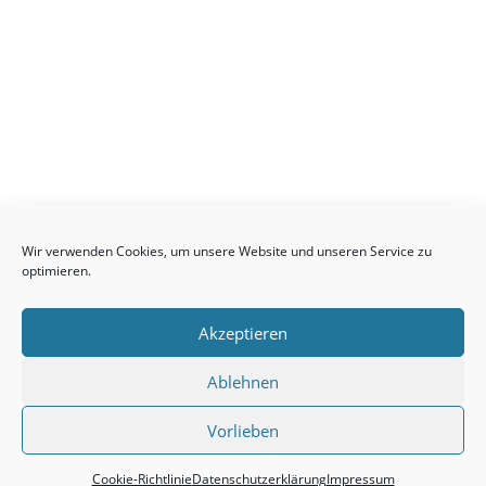
Wir verwenden Cookies, um unsere Website und unseren Service zu
optimieren.
Impressum
Cookie-Richtlinie
Datenschutzerklärung
Satzung
Akzeptieren
Mitglied werden
Präventionskonzept
Archiv
Ablehnen
Vorlieben
© 2026 SSV Grefrath 1910/24 e.V. | ein Projekt
realisiert von
Graphic Design Factory
Cookie-Richtlinie
Datenschutzerklärung
Impressum