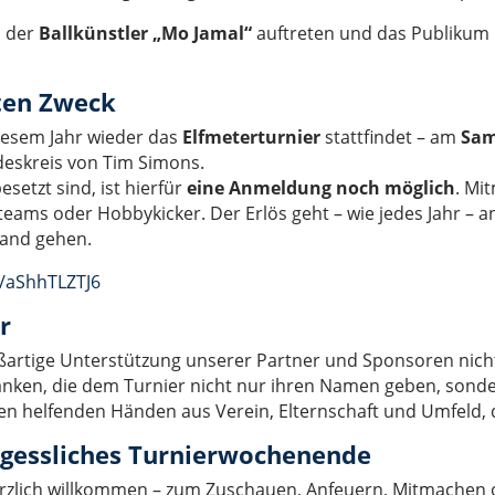
m der
Ballkünstler „Mo Jamal“
auftreten und das Publikum 
uten Zweck
diesem Jahr wieder das
Elfmeterturnier
stattfindet – am
Sam
deskreis von Tim Simons.
setzt sind, ist hierfür
eine Anmeldung noch möglich
. Mi
teams oder Hobbykicker. Der Erlös geht – wie jedes Jahr – a
Hand gehen.
e/aShhTLZTJ6
r
oßartige Unterstützung unserer Partner und Sponsoren nic
nken, die dem Turnier nicht nur ihren Namen geben, sond
allen helfenden Händen aus Verein, Elternschaft und Umfel
rgessliches Turnierwochenende
erzlich willkommen – zum Zuschauen, Anfeuern, Mitmachen 