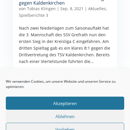
gegen Kaldenkirchen
von
Tobias Klingen
|
Sep. 8, 2021
|
Aktuelles
,
Spielberichte 3
Nach zwei Niederlagen zum Saisonauftakt hat
die 3. Mannschaft des SSV Grefrath nun den
ersten Sieg in der Kreisliga C eingefahren. Am
dritten Spieltag gab es ein klares 8:1 gegen die
Drittvertretung des TSV Kaldenkirchen. Bereits
nach einer Viertelstunde führten die...
Wir verwenden Cookies, um unsere Website und unseren Service zu
optimieren.
Impressum
Cookie-Richtlinie
Datenschutzerklärung
Satzung
Akzeptieren
Mitglied werden
Präventionskonzept
Archiv
Ablehnen
Vorlieben